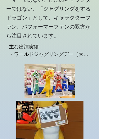
ーではない、「ジャグリングをする
ドラゴン」として、キャラクターフ
ァン、パフォーマーファンの双方か
ら注目されています。
主な出演実績

・ワールドジャグリングデー（大阪
府）

・浜松ヨーヨーコンテスト（静岡
県）

・JMoF パフォーマンスステージ
（愛知県）

・笠間ショッピングセンターポレポ
レシティ　かすみがうら市PRイベン
ト　ガウラーＣとのコラボイベント
（茨城県）

・We love 浜松・浜名湖フェスティ
バル（静岡県）
