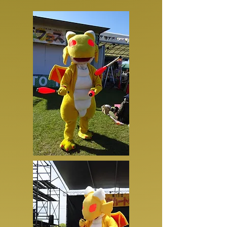
大道芸フェスティバル（徳島県）

・おいもや　芋フェス（静岡県）

・大道芸万博 in ATC

・浜松市　労福協祭り（静岡県）

・多治見大道芸見本市

・遠鉄ホーム掛川（静岡県）

他多数
・名古屋キャンピングカーフェア
（愛知県）

・しまだ大井川マラソンinリバティ
（静岡県）

・富士山こどもの国　（静岡県）

・刈谷病院　あったかハートまつり
（愛知県）

他多数