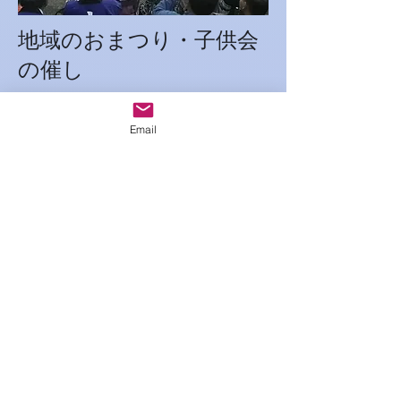
地域のおまつり・子供会
の催し
ジャグリングドラゴンヒョウガは
浜松市近辺で活動しています。
Email
浜松市近辺でしたら交通費等経費
も節約でき、また出演料も他のパフ
ォーマーと比べて安価です。
地域のお祭りや子供会の催しの目
玉としてジャグリングドラゴンヒョ
ウガを呼んでみませんか。
きっと楽しいイベントになりま
す！
スポーツのイベント