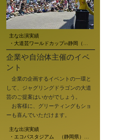
主な出演実績

・大道芸ワールドカップin静岡（静
岡県）

​企業や自治体主催のイベ
・モリコロパーク大道芸フェスティ
ント
バル（愛知県）

・ふくやま大道芸（広島県）

企業の企画するイベントの一環と
・うつのみや大道芸（栃木県）

して、ジャグリングドラゴンの大道
・KYOTO大道芸祭（京都府）

・深川美楽市大道芸（東京都）

芸のご提案はいかがでしょう。
・SAPPORO PERFORMANCE 
​ お客様に、グリーティングもショ
PARTY（北海道）

ーも喜んでいただけます。
・ソラマチ大道芸　カウントダウン
パフォーマンス（東京都）

主な出演実績

・春のあすたむ祭　あすたむらんど
・エコパスタジアム　（静岡県）
