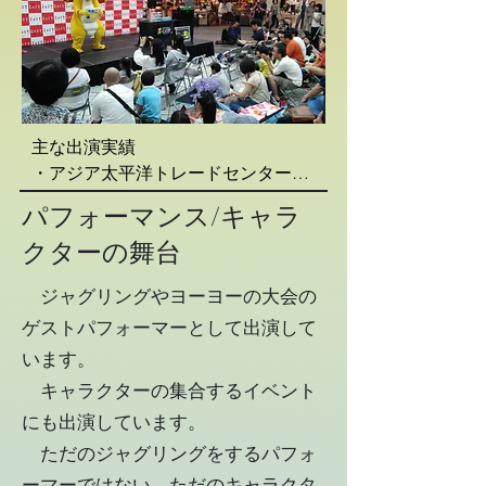
主な出演実績

・アジア太平洋トレードセンター
（大阪府）

​パフォーマンス/キャラ
・つま恋（静岡県）

クターの舞台
・アピタ磐田店（静岡県）

・ザザシティ浜松（静岡県）

ジャグリングやヨーヨーの大会の
・富士山静岡空港（静岡県）

ゲストパフォーマーとして出演して
・くずはモール（大阪府）

・イオンモール浜松市野（静岡県）

います。
・ジャズドリーム長島（三重県）

キャラクターの集合するイベント
にも出演しています。
他多数
​ ただのジャグリングをするパフォ
ーマーではない、ただのキャラクタ